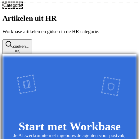
Categorie
Artikelen uit
HR
Workbase artikelen en gidsen in de HR categorie.
Zoeken...
⌘
K
Start met Workbase
Je AI-werkruimte met ingebouwde agenten voor postvak,