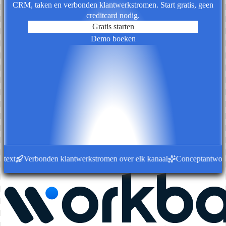
CRM, taken en verbonden klantwerkstromen. Start gratis, geen
creditcard nodig.
Gratis starten
Demo boeken
text
Verbonden klantwerkstromen over elk kanaal
Conceptantwoorde