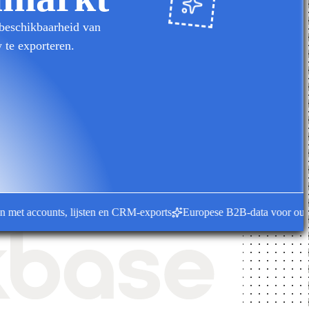
 beschikbaarheid van
 te exporteren.
accounts, lijsten en CRM-exports
Europese B2B-data voor outbound