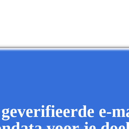
 geverifieerde e-ma
ondata voor je do