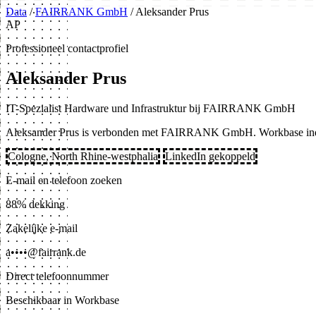
Data
/
FAIRRANK GmbH
/
Aleksander Prus
AP
Professioneel contactprofiel
Aleksander Prus
IT-Spezialist Hardware und Infrastruktur bij FAIRRANK GmbH
Aleksander Prus is verbonden met FAIRRANK GmbH. Workbase indexee
Cologne, North Rhine-westphalia
LinkedIn gekoppeld
E-mail en telefoon zoeken
88% dekking
Zakelijke e-mail
a••••@fairrank.de
Direct telefoonnummer
Beschikbaar in Workbase