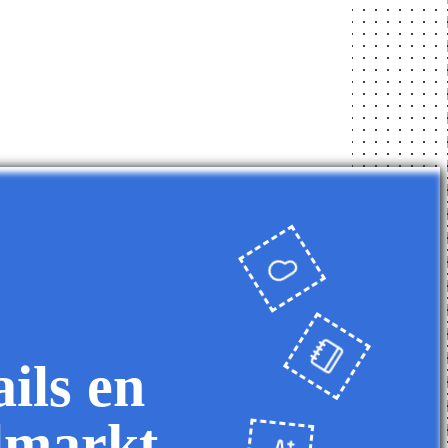
ils en
elmarkt