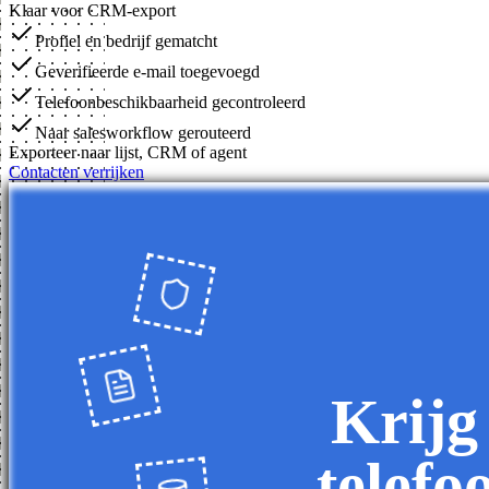
Klaar voor CRM-export
Profiel en bedrijf gematcht
Geverifieerde e-mail toegevoegd
Telefoonbeschikbaarheid gecontroleerd
Naar salesworkflow gerouteerd
Exporteer naar lijst, CRM of agent
Contacten verrijken
Krijg
telefo