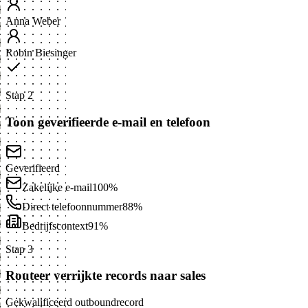
Anna Weber
Robin Biesinger
Stap 2
Toon geverifieerde e-mail en telefoon
Geverifieerd
Zakelijke e-mail
100%
Direct telefoonnummer
88%
Bedrijfscontext
91%
Stap 3
Routeer verrijkte records naar sales
Gekwalificeerd outboundrecord