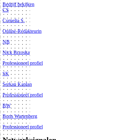
Bedrijf bekijken
CS
Cornelia S.
Online-Redakteurin
NB
Nick Brzoska
Professioneel profiel
SK
Serkan Kaplan
Professioneel profiel
BW
Boris Wartenberg
Professioneel profiel