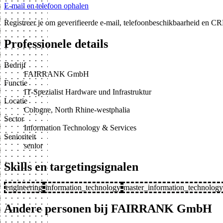
E-mail en telefoon ophalen
Registreer je om geverifieerde e-mail, telefoonbeschikbaarheid en CR
Professionele details
Bedrijf
FAIRRANK GmbH
Functie
IT-Spezialist Hardware und Infrastruktur
Locatie
Cologne, North Rhine-westphalia
Sector
Information Technology & Services
Senioriteit
senior
Skills en targetingsignalen
engineering
information_technology
master_information_technology
Andere personen bij FAIRRANK GmbH