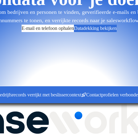
 bedrijven en personen te vinden, geverifieerde e-mails en
onnummers te tonen, en verrijkte records naar je salesworkflow
E-mail en telefoon ophalen
Datadekking bekijken
records verrijkt met beslissercontext
Contactprofielen verbonden met 