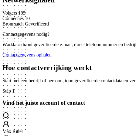
Netwerksignalen
Volgers
105
Connecties
101
Bronmatch
Geverifieerd
Contactgegevens nodig?
Workbase toont geverifieerde e-mail, direct telefoonnummer en bedrij
Contactgegevens ophalen
Hoe contactverrijking werkt
Start met een bedrijf of persoon, toon geverifieerde contactdata en ve
Stap 1
Vind het juiste account of contact
Max Ritter