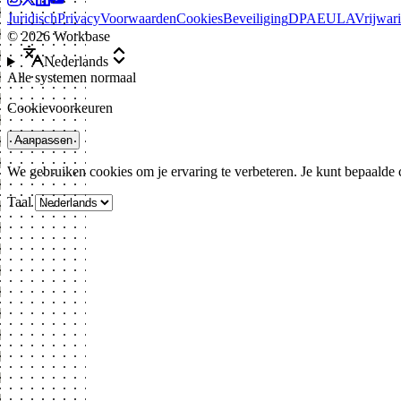
Juridisch
Privacy
Voorwaarden
Cookies
Beveiliging
DPA
EULA
Vrijwar
©
2026
Workbase
Nederlands
Alle systemen normaal
Cookievoorkeuren
Aanpassen
We gebruiken cookies om je ervaring te verbeteren. Je kunt bepaalde
Taal