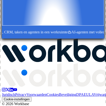
RM, taken en agenten in een werkruimte
AI-agenten met volledige w
Juridisch
Privacy
Voorwaarden
Cookies
Beveiliging
DPA
EULA
Vrijwar
Cookie-instellingen
©
2026
Workbase