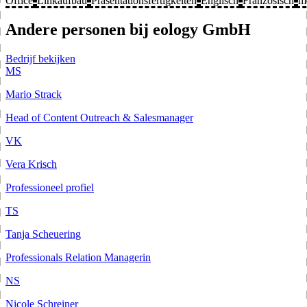
Office
Linkaufbau
Präsentationsfertigkeiten
Englisch
Französisch
m
Andere personen bij eology GmbH
Bedrijf bekijken
MS
Mario Strack
Head of Content Outreach & Salesmanager
VK
Vera Krisch
Professioneel profiel
TS
Tanja Scheuering
Professionals Relation Managerin
NS
Nicole Schreiner