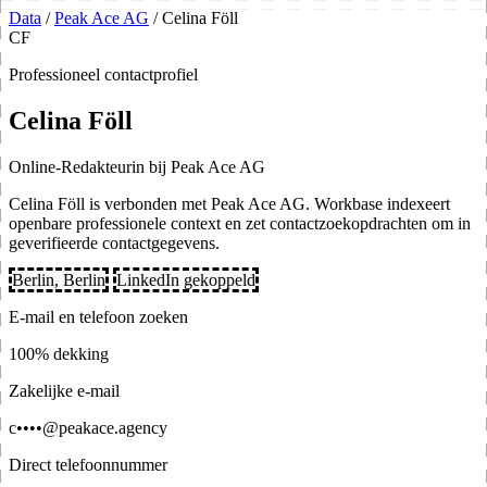
Data
/
Peak Ace AG
/
Celina Föll
CF
Professioneel contactprofiel
Celina Föll
Online-Redakteurin bij Peak Ace AG
Celina Föll is verbonden met Peak Ace AG. Workbase indexeert
openbare professionele context en zet contactzoekopdrachten om in
geverifieerde contactgegevens.
Berlin, Berlin
LinkedIn gekoppeld
E-mail en telefoon zoeken
100% dekking
Zakelijke e-mail
c••••@peakace.agency
Direct telefoonnummer