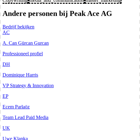
Copywriting
media_and_communication
master_marketing
Andere personen bij Peak Ace AG
Bedrijf bekijken
AC
A. Can Gürcan Gurcan
Professioneel profiel
DH
Dominique Harris
VP Strategy & Innovation
EP
Ecem Parlaöz
Team Lead Paid Media
UK
Uwe Klapka