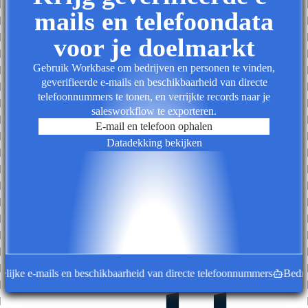
mails en telefoondata
voor je doelmarkt
Gebruik Workbase om bedrijven en personen te vinden,
geverifieerde e-mails en beschikbaarheid van directe
telefoonnummers te tonen, en verrijkte records naar je
salesworkflow te exporteren.
E-mail en telefoon ophalen
Datadekking bekijken
ijke e-mails en beschikbaarheid van directe telefoonnummers
Bedrijfs