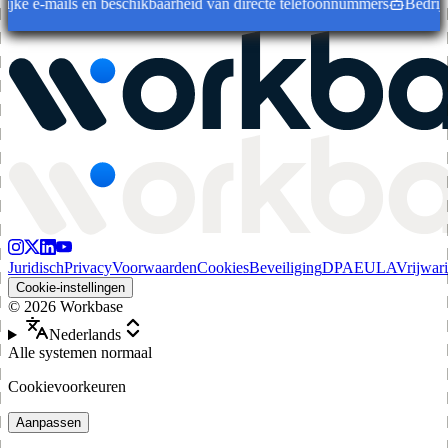
ke e-mails en beschikbaarheid van directe telefoonnummers
Bedrijfsrec
Juridisch
Privacy
Voorwaarden
Cookies
Beveiliging
DPA
EULA
Vrijwar
Cookie-instellingen
©
2026
Workbase
Nederlands
Alle systemen normaal
Cookievoorkeuren
Aanpassen