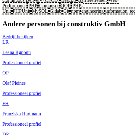
Continuous Delivery (CI/CD)
React.js
Barrierefreiheit
Web-
Performance
PHP
Composer
OOP
PHP-
Unit
PHPUnit
MySQL
Gitlab
Git
npm
engineering
information_te
Andere personen bij construktiv GmbH
Bedrijf bekijken
LR
Leana Rgnonti
Professioneel profiel
OP
Olaf Pleines
Professioneel profiel
FH
Franziska Hartmann
Professioneel profiel
DP