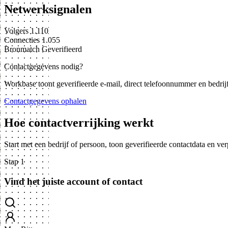
Netwerksignalen
Volgers
1.110
Connecties
1.055
Bronmatch
Geverifieerd
Contactgegevens nodig?
Workbase toont geverifieerde e-mail, direct telefoonnummer en bedrij
Contactgegevens ophalen
Hoe contactverrijking werkt
Start met een bedrijf of persoon, toon geverifieerde contactdata en ve
Stap 1
Vind het juiste account of contact