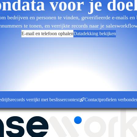
ondata voor je do
 bedrijven en personen te vinden, geverifieerde e-mails en
onnummers te tonen, en verrijkte records naar je salesworkflow
E-mail en telefoon ophalen
Datadekking bekijken
records verrijkt met beslissercontext
Contactprofielen verbonden met 