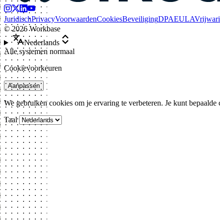
Juridisch
Privacy
Voorwaarden
Cookies
Beveiliging
DPA
EULA
Vrijwar
©
2026
Workbase
Nederlands
Alle systemen normaal
Cookievoorkeuren
Aanpassen
We gebruiken cookies om je ervaring te verbeteren. Je kunt bepaalde
Taal