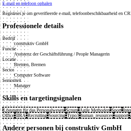
E-mail en telefoon ophalen
Registreer je om geverifieerde e-mail, telefoonbeschikbaarheid en CR
Professionele details
Bedrijf
construktiv GmbH
Functie
Assistenz der Geschäftsführung / People Managerin
Locatie
Bremen, Bremen
Sector
Computer Software
Senioriteit
Manager
Skills en targetingsignalen
Lösungen für das Personalwesen
Scrum
Agile Methoden
Sport
Int
Office
JIRA
Recruiting
Sourcing
Typo3
human_resources
support
Andere personen bij construktiv GmbH