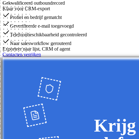
Gekwalificeerd outboundrecord
Klaar voor CRM-export
Profiel en bedrijf gematcht
Geverifieerde e-mail toegevoegd
Telefoonbeschikbaarheid gecontroleerd
Naar salesworkflow gerouteerd
Exporteer naar lijst, CRM of agent
Contacten verrijken
Krijg