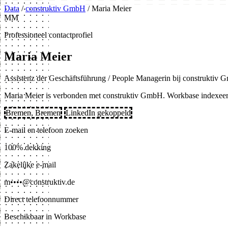
Data
/
construktiv GmbH
/
Maria Meier
MM
Professioneel contactprofiel
Maria Meier
Assistenz der Geschäftsführung / People Managerin bij construktiv
Maria Meier is verbonden met construktiv GmbH. Workbase indexeert 
Bremen, Bremen
LinkedIn gekoppeld
E-mail en telefoon zoeken
100% dekking
Zakelijke e-mail
m••••@construktiv.de
Direct telefoonnummer
Beschikbaar in Workbase