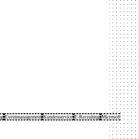
ng
Eventmanagement
Kundenservice
E-Recruiting
Microsoft