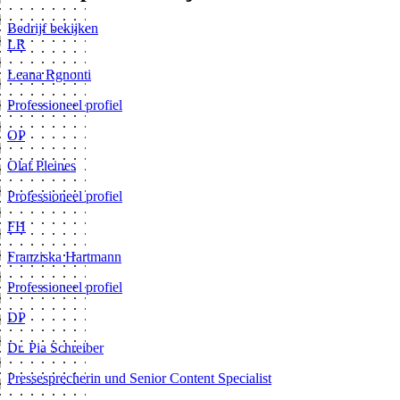
Bedrijf bekijken
LR
Leana Rgnonti
Professioneel profiel
OP
Olaf Pleines
Professioneel profiel
FH
Franziska Hartmann
Professioneel profiel
DP
Dr. Pia Schreiber
Pressesprecherin und Senior Content Specialist