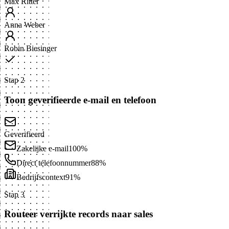
Max Ritter
Anna Weber
Robin Biesinger
Stap 2
Toon geverifieerde e-mail en telefoon
Geverifieerd
Zakelijke e-mail
100%
Direct telefoonnummer
88%
Bedrijfscontext
91%
Stap 3
Routeer verrijkte records naar sales