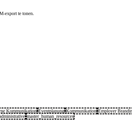
M-export te tonen.
erne Kommunikation
Eventplanung
Kommunikation
Employer Brandi
administrative
master_human_resources