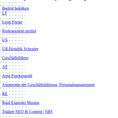
Bedrijf bekijken
LF
Leon Fricke
Professioneel profiel
US
Ulf-Hendrik Schrader
Geschäftsführer
AF
Anja Frackenpohl
Assistentin der Geschäftsführung, Personalmanagement
RE
Raul Exposito Musina
Trainee SEO & Content | SBS