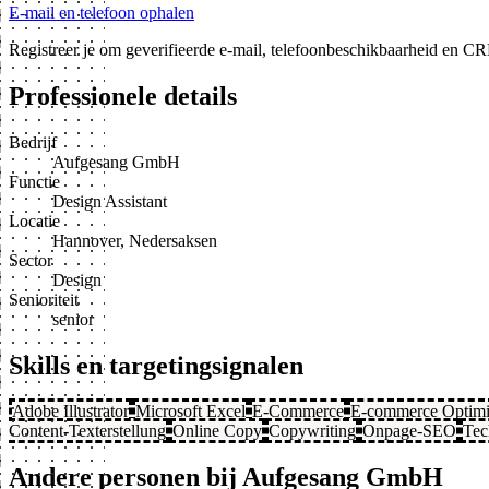
E-mail en telefoon ophalen
Registreer je om geverifieerde e-mail, telefoonbeschikbaarheid en CR
Professionele details
Bedrijf
Aufgesang GmbH
Functie
Design Assistant
Locatie
Hannover, Nedersaksen
Sector
Design
Senioriteit
senior
Skills en targetingsignalen
Adobe Illustrator
Microsoft Excel
E-Commerce
E-commerce Optimi
Content-Texterstellung
Online Copy
Copywriting
Onpage-SEO
Tec
Andere personen bij Aufgesang GmbH