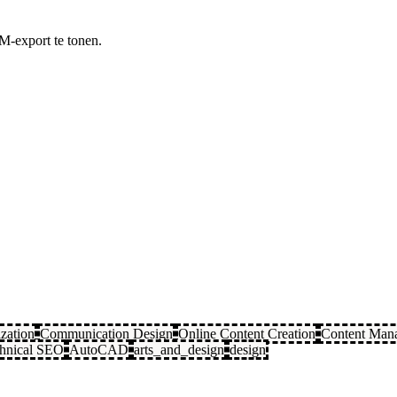
M-export te tonen.
zation
Communication Design
Online Content Creation
Content Man
hnical SEO
AutoCAD
arts_and_design
design