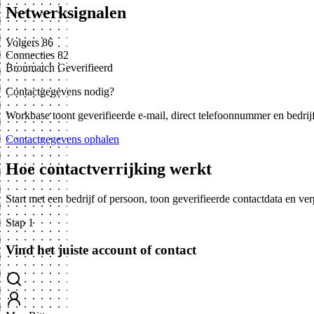
Netwerksignalen
Volgers
86
Connecties
82
Bronmatch
Geverifieerd
Contactgegevens nodig?
Workbase toont geverifieerde e-mail, direct telefoonnummer en bedrij
Contactgegevens ophalen
Hoe contactverrijking werkt
Start met een bedrijf of persoon, toon geverifieerde contactdata en ve
Stap 1
Vind het juiste account of contact