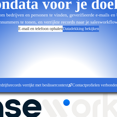
ondata voor je do
 bedrijven en personen te vinden, geverifieerde e-mails en
onnummers te tonen, en verrijkte records naar je salesworkflow
E-mail en telefoon ophalen
Datadekking bekijken
records verrijkt met beslissercontext
Contactprofielen verbonden met 