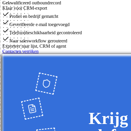
Gekwalificeerd outboundrecord
Klaar voor CRM-export
Profiel en bedrijf gematcht
Geverifieerde e-mail toegevoegd
Telefoonbeschikbaarheid gecontroleerd
Naar salesworkflow gerouteerd
Exporteer naar lijst, CRM of agent
Contacten verrijken
Krijg