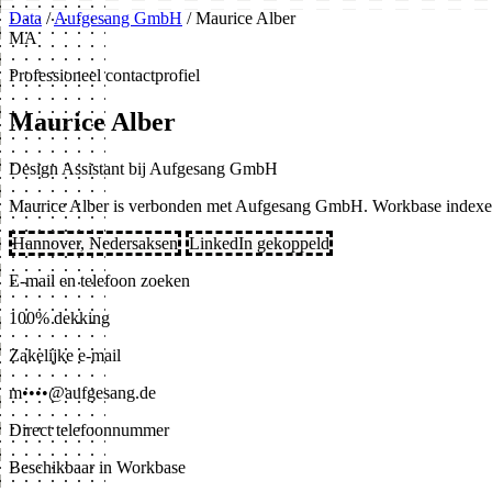
Data
/
Aufgesang GmbH
/
Maurice Alber
MA
Professioneel contactprofiel
Maurice Alber
Design Assistant bij Aufgesang GmbH
Maurice Alber is verbonden met Aufgesang GmbH. Workbase indexeert
Hannover, Nedersaksen
LinkedIn gekoppeld
E-mail en telefoon zoeken
100% dekking
Zakelijke e-mail
m••••@aufgesang.de
Direct telefoonnummer
Beschikbaar in Workbase