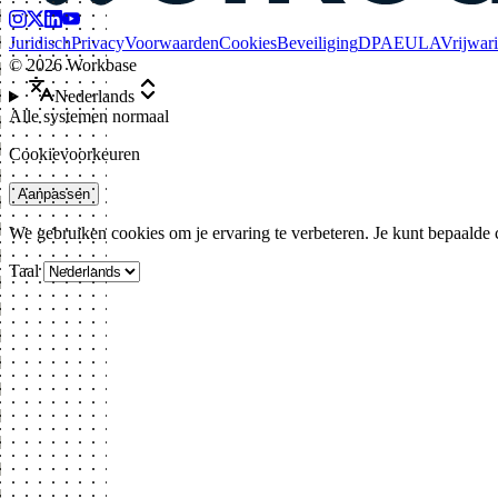
Juridisch
Privacy
Voorwaarden
Cookies
Beveiliging
DPA
EULA
Vrijwar
©
2026
Workbase
Nederlands
Alle systemen normaal
Cookievoorkeuren
Aanpassen
We gebruiken cookies om je ervaring te verbeteren. Je kunt bepaalde
Taal