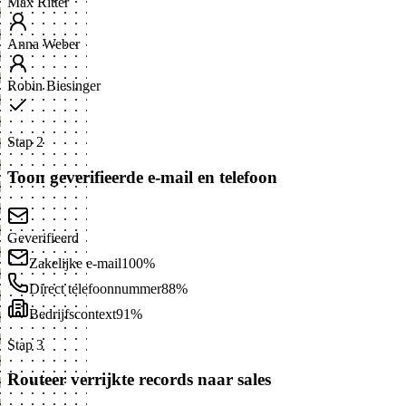
Max Ritter
Anna Weber
Robin Biesinger
Stap 2
Toon geverifieerde e-mail en telefoon
Geverifieerd
Zakelijke e-mail
100%
Direct telefoonnummer
88%
Bedrijfscontext
91%
Stap 3
Routeer verrijkte records naar sales