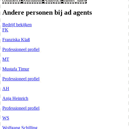
commerce
Journalism
Analytics
master_sales
Andere personen bij ad agents
Bedrijf bekijken
FK
Franziska Klaß
Professioneel profiel
MT
Mustafa Timur
Professioneel profiel
AH
Anja Heinrich
Professioneel profiel
WS
Wolfgang Schilling