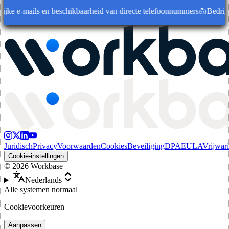
e e-mails en beschikbaarheid van directe telefoonnummers
Bedrijfsrec
Juridisch
Privacy
Voorwaarden
Cookies
Beveiliging
DPA
EULA
Vrijwar
Cookie-instellingen
©
2026
Workbase
Nederlands
Alle systemen normaal
Cookievoorkeuren
Aanpassen