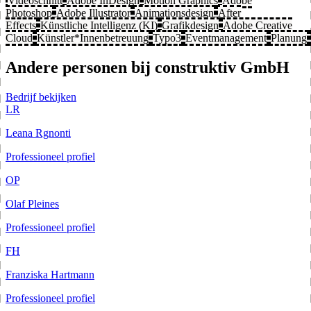
Videoschnitt
Adobe InDesign
Motion Graphics
Adobe
Photoshop
Adobe Illustrator
Animationsdesign
After
Effects
Künstliche Intelligenz (KI)
Grafikdesign
Adobe Creative
Cloud
Künstler*Innenbetreuung
Typo3
Eventmanagement
Planung
Andere personen bij construktiv GmbH
Bedrijf bekijken
LR
Leana Rgnonti
Professioneel profiel
OP
Olaf Pleines
Professioneel profiel
FH
Franziska Hartmann
Professioneel profiel