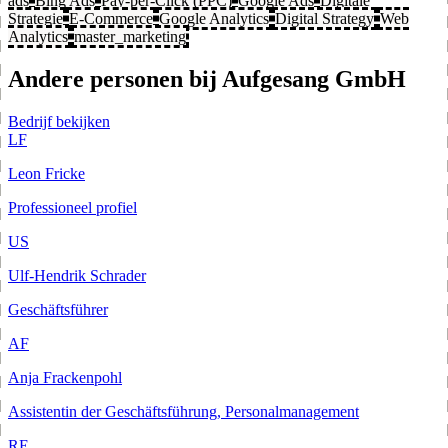
ads
Bing Ads
Pay-per-Click (PPC)
Google Ads
Digitale
Strategie
E-Commerce
Google Analytics
Digital Strategy
Web
Analytics
master_marketing
Andere personen bij Aufgesang GmbH
Bedrijf bekijken
LF
Leon Fricke
Professioneel profiel
US
Ulf-Hendrik Schrader
Geschäftsführer
AF
Anja Frackenpohl
Assistentin der Geschäftsführung, Personalmanagement
RE