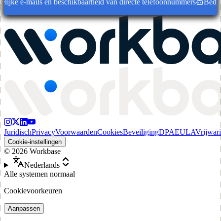
ijke e-mails en beschikbaarheid van directe telefoonnummers
Bedrijfs
Juridisch
Privacy
Voorwaarden
Cookies
Beveiliging
DPA
EULA
Vrijwar
Cookie-instellingen
©
2026
Workbase
Nederlands
Alle systemen normaal
Cookievoorkeuren
Aanpassen