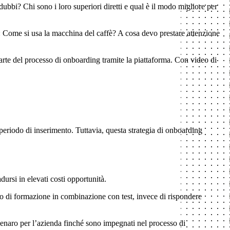
dubbi? Chi sono i loro superiori diretti e qual è il modo migliore per
: Come si usa la macchina del caffè? A cosa devo prestare attenzione
rte del processo di onboarding tramite la piattaforma. Con video di
riodo di inserimento. Tuttavia, questa strategia di onboarding
dursi in elevati costi opportunità.
eo di formazione in combinazione con test, invece di rispondere
denaro per l’azienda finché sono impegnati nel processo di