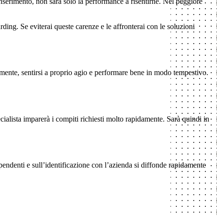
inserimento, non sarà solo la performance a risentirne. Nel peggiore
ing. Se eviterai queste carenze e le affronterai con le soluzioni
amente, sentirsi a proprio agio e performare bene in modo tempestivo.
alista imparerà i compiti richiesti molto rapidamente. Sarà quindi in
pendenti e sull’identificazione con l’azienda si diffonde rapidamente