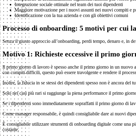
Integrazione sociale ottimale nel team dei tuoi dipendenti
Maggiore motivazione per i nuovi assunti nei nuovi compiti e p
Identificazione con la tua azienda e con gli obiettivi comuni
Processo di onboarding: 5 motivi per cui la
Senza il giusto approccio all’onboarding, perdi tempo, denaro e, in de
Motivo 1: Richieste eccessive il primo gior
Il primo giorno di lavoro è spesso anche il primo giorno in un nuovo 
con compiti difficili, questo può essere travolgente e rendere il proces
Inoltre, la fiducia in se stessi dei dipendenti spesso non è ancora del t
Solo nei casi più rari si raggiunge la piena performance il primo giorn
Se i dipendenti sono immediatamente sopraffatti il primo giorno di lavo
Come manager responsabile, è quindi consigliabile dare ai nuovi dipen
È consigliabile utilizzare strumenti di onboarding digitale come una pi
costante.