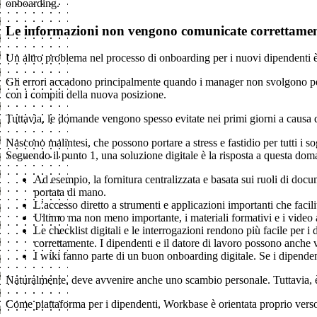
onboarding.
Le informazioni non vengono comunicate correttame
Un altro problema nel processo di onboarding per i nuovi dipendenti 
Gli errori accadono principalmente quando i manager non svolgono per
con i compiti della nuova posizione.
Tuttavia, le domande vengono spesso evitate nei primi giorni a causa de
Nascono malintesi, che possono portare a stress e fastidio per tutti i s
Seguendo il punto 1, una soluzione digitale è la risposta a questa do
Ad esempio, la fornitura centralizzata e basata sui ruoli di doc
portata di mano.
L’accesso diretto a strumenti e applicazioni importanti che faci
Ultimo ma non meno importante, i materiali formativi e i video a
Le checklist digitali e le interrogazioni rendono più facile per 
correttamente. I dipendenti e il datore di lavoro possono anche
I wiki fanno parte di un buon onboarding digitale. Se i dipenden
Naturalmente, deve avvenire anche uno scambio personale. Tuttavia, è co
Come piattaforma per i dipendenti, Workbase è orientata proprio verso qu