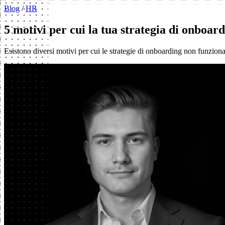
Blog
/
HR
5 motivi per cui la tua strategia di onboar
Esistono diversi motivi per cui le strategie di onboarding non funziona