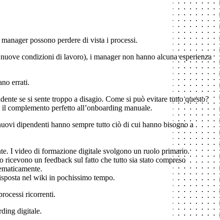
manager possono perdere di vista i processi.
 nuove condizioni di lavoro), i manager non hanno alcuna esperienza
no errati.
ndente se si sente troppo a disagio. Come si può evitare tutto questo?
è il complemento perfetto all’onboarding manuale.
i nuovi dipendenti hanno sempre tutto ciò di cui hanno bisogno a
te. I video di formazione digitale svolgono un ruolo primario.
oro ricevono un feedback sul fatto che tutto sia stato compreso
tematicamente.
risposta nel wiki in pochissimo tempo.
rocessi ricorrenti.
ding digitale.