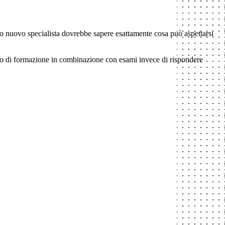
uo nuovo specialista dovrebbe sapere esattamente cosa può aspettarsi
deo di formazione in combinazione con esami invece di rispondere