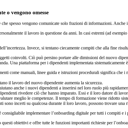
nte o vengono omesse
è che spesso vengono comunicate solo frazioni di informazioni. Anche i 
sonalmente il lavoro in questione da anni. In casi estremi (ad esempio
ll’incertezza. Invece, si tentano ciecamente compiti che alla fine risulta
oggetti coinvolti. Ciò può persino portare alle dimissioni del nuovo dipe
manda. Una piattaforma per i dipendenti implementata sistematicamente 
umenti come manuali, linee guida e istruzioni procedurali significa che 
litano il lavoro del nuovo dipendente aumenta la sicurezza.
iutano anche i nuovi dipendenti a inserirsi nel loro ruolo più rapidamen
i dipendenti rivedere ciò che hanno imparato. Essi e il loro datore di lav
 valutare meglio le competenze. Il tempo di formazione viene ridotto sis
ti sono incerti su qualcosa durante il loro lavoro, possono trovare una 
nsigliabile implementare l’onboarding digitale per tutti i compiti e i p
esti obiettivi e offre tutte le funzioni importanti richieste per l’onboar