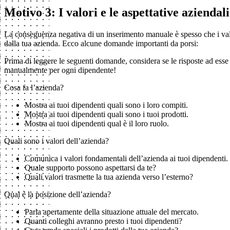
Motivo 3: I valori e le aspettative azienda
La conseguenza negativa di un inserimento manuale è spesso che i valo
dalla tua azienda. Ecco alcune domande importanti da porsi:
Prima di leggere le seguenti domande, considera se le risposte ad ess
manualmente per ogni dipendente!
Cosa fa l’azienda?
Mostra ai tuoi dipendenti quali sono i loro compiti.
Mostra ai tuoi dipendenti quali sono i tuoi prodotti.
Mostra ai tuoi dipendenti qual è il loro ruolo.
Quali sono i valori dell’azienda?
Comunica i valori fondamentali dell’azienda ai tuoi dipendenti.
Quale supporto possono aspettarsi da te?
Quali valori trasmette la tua azienda verso l’esterno?
Qual è la posizione dell’azienda?
Parla apertamente della situazione attuale del mercato.
Quanti colleghi avranno presto i tuoi dipendenti?