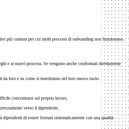
motivi più comuni per cui molti processi di onboarding non funzionano.
eghi e ai nuovi processi. Se vengono anche confrontati direttamente
tti da loro e su come si inseriranno nel loro nuovo ruolo.
ficile concentrarsi sul proprio lavoro.
pprezzamento verso il dipendente.
ai dipendenti di essere formati sistematicamente con una qualità