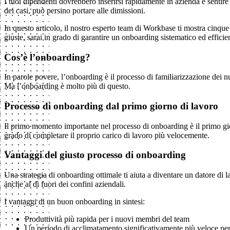
I tuoi dipendenti dovrebbero inserirsi rapidamente in azienda e sentir
dei casi, può persino portare alle dimissioni.
In questo articolo, il nostro esperto team di Workbase ti mostra cinqu
giuste, sarai in grado di garantire un onboarding sistematico ed efficie
Cos’è l’onboarding?
In parole povere, l’onboarding è il processo di familiarizzazione dei 
Ma l’onboarding è molto più di questo.
Processo di onboarding dal primo giorno di lavoro
Il primo momento importante nel processo di onboarding è il primo gior
grado di completare il proprio carico di lavoro più velocemente.
Vantaggi del giusto processo di onboarding
Una strategia di onboarding ottimale ti aiuta a diventare un datore di 
anche al di fuori dei confini aziendali.
I vantaggi di un buon onboarding in sintesi:
Produttività più rapida per i nuovi membri del team
Un periodo di acclimatamento significativamente più veloce per i