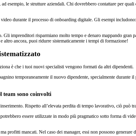
 ad esempio, le strutture aziendali. Chi dovrebbero contattare per quali 
video durante il processo di onboarding digitale. Gli esempi includono
ro. Gli imprenditori risparmiano molto tempo e denaro mappando gran pa
i e altro ancora, puoi ridurre sistematicamente i tempi di formazione!
istematizzato
iona è che i tuoi nuovi specialisti vengono formati da altri dipendenti.
pagnino temporaneamente il nuovo dipendente, specialmente durante il pe
l team sono coinvolti
nserimento. Rispetto all’elevata perdita di tempo lavorativo, ciò può tra
 potrebbero essere utilizzate in modo più pragmatico sotto forma di vid
i, ma profitti mancati. Nel caso dei manager, essi non possono generare 