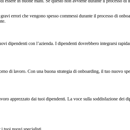
e di essere in buone mani. Se questo non avviene durante il processo di 
e gravi errori che vengono spesso commessi durante il processo di onboard
nte.
nuovi dipendenti con l’azienda. I dipendenti dovrebbero integrarsi rapid
no di lavoro. Con una buona strategia di onboarding, il tuo nuovo speci
lavoro apprezzato dai tuoi dipendenti. La voce sulla soddisfazione dei di
 tuoi nuovi specialisti