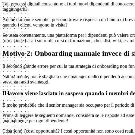
Tali processi digitali consentono ai tuoi nuovi dipendenti di conoscere,
raggiungerli?
Anche domande semplici possono trovare risposta con l’aiuto di brevi 
quando i clienti vengono in visita?
Se usata correttamente, una piattaforma per i dipendenti può valere o
formazione basati sui ruoli, corsi di formazione, checklist, wiki, esam
Motivo 2: Onboarding manuale invece di s
Il secondo grande errore per cui la tua strategia di onboarding non funz
Naturalmente, non è sbagliato che i manager o altri dipendenti accom
presenta molti svantaggi.
Il lavoro viene lasciato in sospeso quando i membri de
È molto probabile che il senior manager sia occupato per il periodo di i
Prima di leggere le seguenti domande, considera se le risposte ad esse
manualmente per ogni dipendente!
Cosa sono i costi opportunità? I costi opportunità non sono costi real