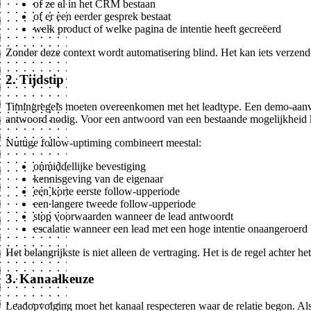
of ze al in het CRM bestaan
of er een eerder gesprek bestaat
welk product of welke pagina de intentie heeft gecreëerd
Zonder deze context wordt automatisering blind. Het kan iets verzen
2. Tijdstip
Timingregels moeten overeenkomen met het leadtype. Een demo-aanvra
antwoord nodig. Voor een antwoord van een bestaande mogelijkheid kan
Nuttige follow-uptiming combineert meestal:
onmiddellijke bevestiging
kennisgeving van de eigenaar
een korte eerste follow-upperiode
een langere tweede follow-upperiode
stop voorwaarden wanneer de lead antwoordt
escalatie wanneer een lead met een hoge intentie onaangeroerd b
Het belangrijkste is niet alleen de vertraging. Het is de regel achter het 
3. Kanaalkeuze
Leadopvolging moet het kanaal respecteren waar de relatie begon. Als i