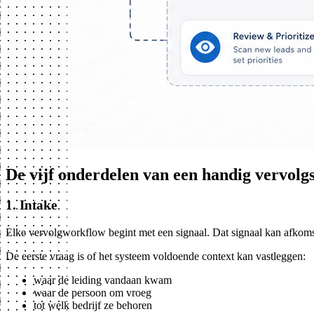
De vijf onderdelen van een handig vervolg
1. Intake
Elke vervolgworkflow begint met een signaal. Dat signaal kan afkomst
De eerste vraag is of het systeem voldoende context kan vastleggen:
waar de leiding vandaan kwam
waar de persoon om vroeg
tot welk bedrijf ze behoren