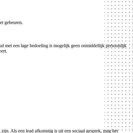
et gebeuren.
 met een lage bedoeling is mogelijk geen onmiddellijk persoonlijk
ert.
zijn. Als een lead afkomstig is uit een sociaal gesprek, mag het