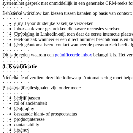
systeem het gesprek niet onmiddellijk in een generieke CRM-reeks fo
Een sterke workflow kan kiezen tussen kanalen op basis van context:
e-mail voor duidelijke zakelijke verzoeken
inbox-taak voor gesprekken die zware recensies vereisen
Opvolging in LinkedIn-stijl toen daar de eerste interactie plaat
telefoontaak wanneer er een direct nummer beschikbaar is en de
geen geautomatiseerd contact wanneer de persoon zich heeft af
Dit is de reden waarom een
geünificeerde inbox
belangrijk is. Het ve
4. Kwalificatie
Niet elke lead verdient dezelfde follow-up. Automatisering moet help
Basiskwalificatiesignalen zijn onder meer:
bedrijf passen
rol of anciënniteit
geography
bestaande klant- of prospectstatus
productinteresse
contactability
urgency