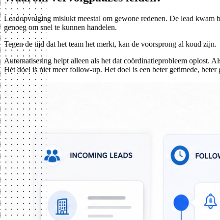
Leadopvolging mislukt meestal om gewone redenen. De lead kwam binne
genoeg om snel te kunnen handelen.
Tegen de tijd dat het team het merkt, kan de voorsprong al koud zijn.
Automatisering helpt alleen als het dat coördinatieprobleem oplost. Al
Het doel is niet meer follow-up. Het doel is een beter getimede, bete