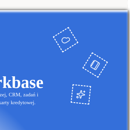
rkbase
zej, CRM, zadań i
karty kredytowej.