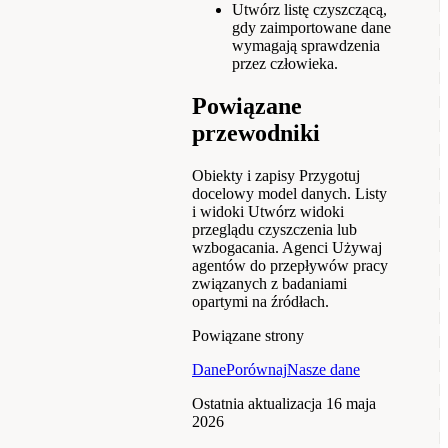
Utwórz listę czyszczącą,
gdy zaimportowane dane
wymagają sprawdzenia
przez człowieka.
Powiązane
przewodniki
Obiekty i zapisy
Przygotuj
docelowy model danych.
Listy
i widoki
Utwórz widoki
przeglądu czyszczenia lub
wzbogacania.
Agenci
Używaj
agentów do przepływów pracy
związanych z badaniami
opartymi na źródłach.
Powiązane strony
Dane
Porównaj
Nasze dane
Ostatnia aktualizacja
16 maja
2026