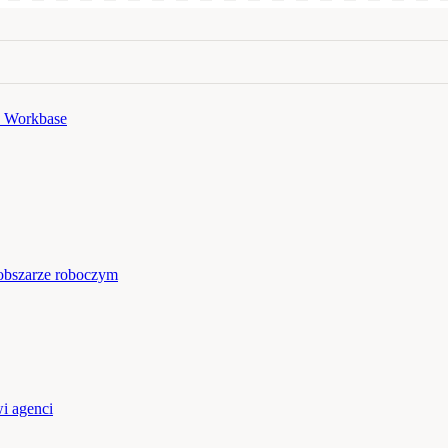
 Workbase
obszarze roboczym
i agenci