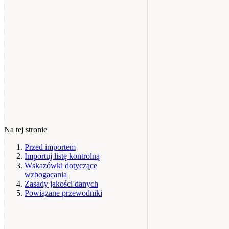
Na tej stronie
Przed importem
Importuj listę kontrolną
Wskazówki dotyczące
wzbogacania
Zasady jakości danych
Powiązane przewodniki