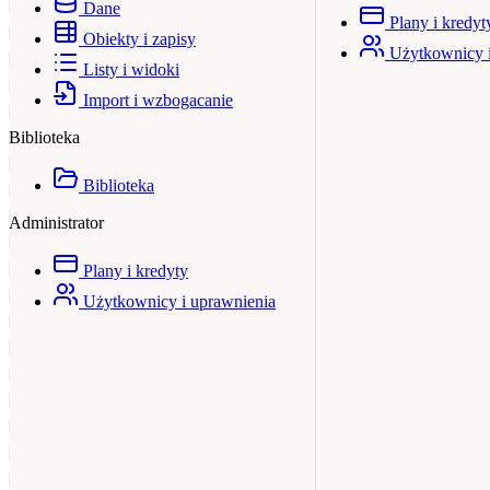
Dane
Plany i kredyt
Obiekty i zapisy
Użytkownicy i
Listy i widoki
Import i wzbogacanie
Biblioteka
Biblioteka
Administrator
Plany i kredyty
Użytkownicy i uprawnienia