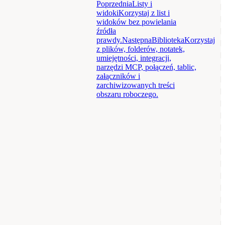
Poprzednia
Listy i
widoki
Korzystaj z list i
widoków bez powielania
źródła
prawdy.
Następna
Biblioteka
Korzystaj
z plików, folderów, notatek,
umiejętności, integracji,
narzędzi MCP, połączeń, tablic,
załączników i
zarchiwizowanych treści
obszaru roboczego.