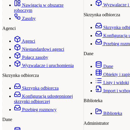
Wyzwalacze i
Nawigacja w obszarze
roboczym
Skrzynka odbiorcza
Zasoby
Skrzynka odbi
Agenci
Konfiguracja 
Agenci
Przebieg roz
Niestandardowi agenci
Dane
Połącz zasoby
Wyzwalacze i uruchomienia
Dane
Obiekty i zapi
Skrzynka odbiorcza
Listy i widoki
Skrzynka odbiorcza
Import i wzbo
Konfiguracja udostępnionej
Biblioteka
skrzynki odbiorczej
Przebieg rozmowy
Biblioteka
Dane
Administrator