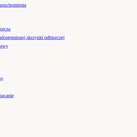
 uruchomienia
orcza
udostępnionej skrzynki odbiorczej
mowy
sy
gacanie