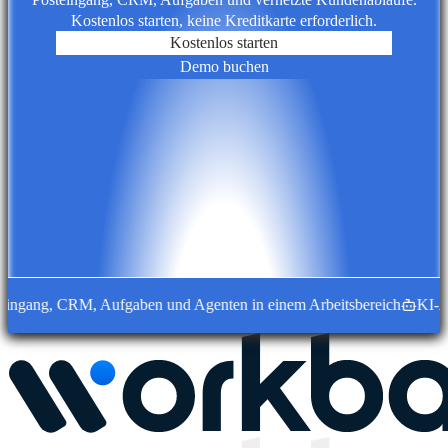
Kostenlos starten, keine Kreditkarte erforderlich.
Kostenlos starten
Demo buchen
ang, CRM, Aufgaben und Agenten in einem Arbeitsbereich
KI-Agent