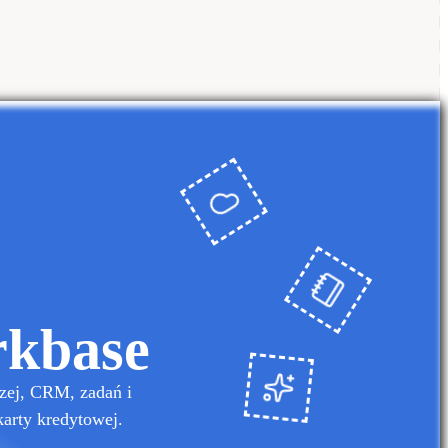
rkbase
zej, CRM, zadań i
karty kredytowej.