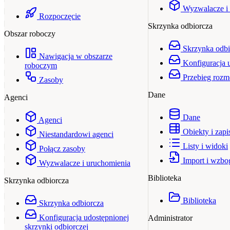
Wyzwalacze i
Rozpoczęcie
Skrzynka odbiorcza
Obszar roboczy
Skrzynka odbi
Nawigacja w obszarze
Konfiguracja 
roboczym
Przebieg roz
Zasoby
Dane
Agenci
Dane
Agenci
Obiekty i zapi
Niestandardowi agenci
Listy i widoki
Połącz zasoby
Import i wzbo
Wyzwalacze i uruchomienia
Biblioteka
Skrzynka odbiorcza
Biblioteka
Skrzynka odbiorcza
Konfiguracja udostępnionej
Administrator
skrzynki odbiorczej