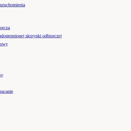
 uruchomienia
orcza
udostępnionej skrzynki odbiorczej
mowy
sy
gacanie