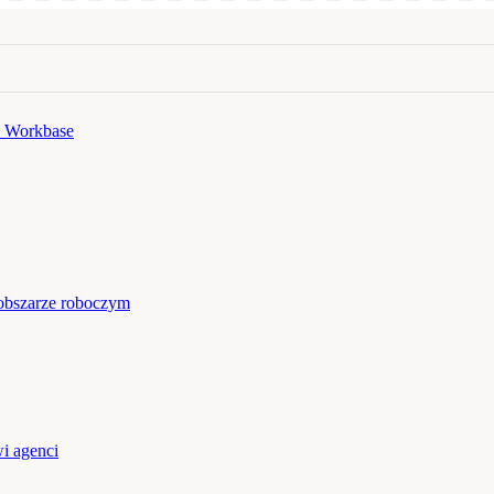
 Workbase
obszarze roboczym
i agenci