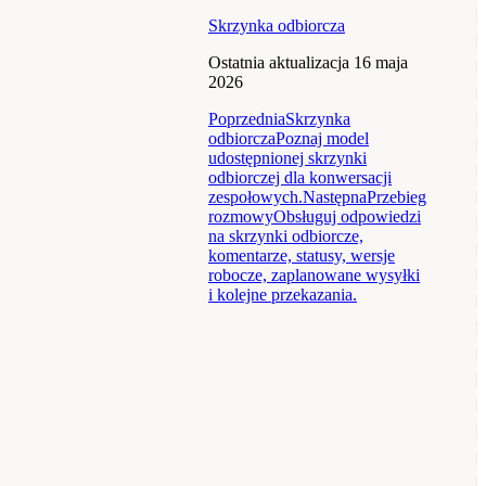
Skrzynka odbiorcza
Ostatnia aktualizacja
16 maja
2026
Poprzednia
Skrzynka
odbiorcza
Poznaj model
udostępnionej skrzynki
odbiorczej dla konwersacji
zespołowych.
Następna
Przebieg
rozmowy
Obsługuj odpowiedzi
na skrzynki odbiorcze,
komentarze, statusy, wersje
robocze, zaplanowane wysyłki
i kolejne przekazania.