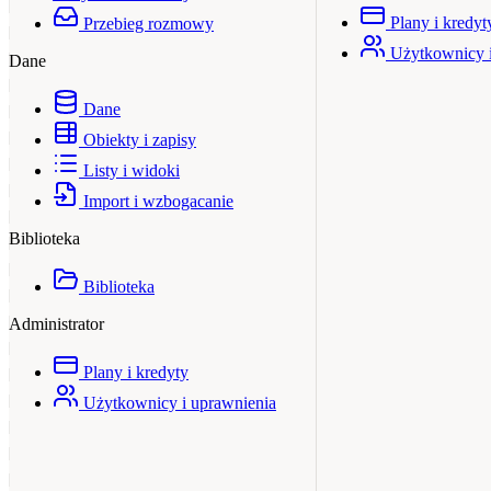
Plany i kredyt
Przebieg rozmowy
Użytkownicy i
Dane
Dane
Obiekty i zapisy
Listy i widoki
Import i wzbogacanie
Biblioteka
Biblioteka
Administrator
Plany i kredyty
Użytkownicy i uprawnienia