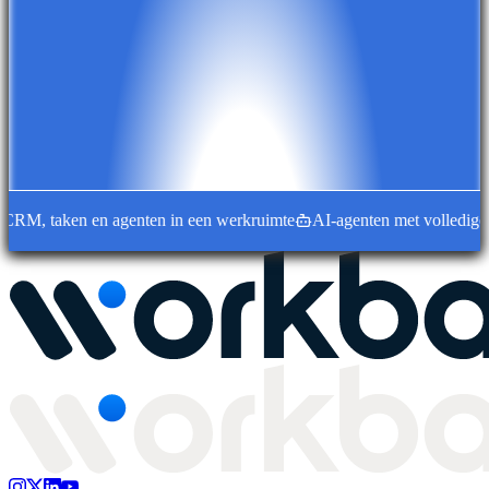
M, taken en agenten in een werkruimte
AI-agenten met volledige we