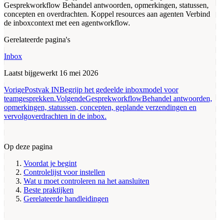
Gesprekworkflow
Behandel antwoorden, opmerkingen, statussen,
concepten en overdrachten.
Koppel resources aan agenten
Verbind
de inboxcontext met een agentworkflow.
Gerelateerde pagina's
Inbox
Laatst bijgewerkt
16 mei 2026
Vorige
Postvak IN
Begrijp het gedeelde inboxmodel voor
teamgesprekken.
Volgende
Gesprekworkflow
Behandel antwoorden,
opmerkingen, statussen, concepten, geplande verzendingen en
vervolgoverdrachten in de inbox.
Op deze pagina
Voordat je begint
Controlelijst voor instellen
Wat u moet controleren na het aansluiten
Beste praktijken
Gerelateerde handleidingen